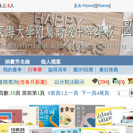
上:
1
人
[
Lib Home
]
[
Home
]
捐書芳名錄
個人檔案
┊ 我的書車
┊
行事曆
┊ 協尋清單
┊ 書評/回應
┊
書目推薦
進階查詢
(含各月新書)
以分類法顯示
(
294
)
(
0
)
頁數:
15
頁 當前第
1
頁
首頁
上一頁
下一頁
尾頁
9
3
4
: