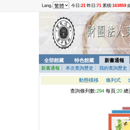
Lang.
今日:
21
昨日:
71
累積:
163859
線
全部館藏
特色館藏
新書通報
新書通報
┊
本次查詢歷史
┊ 我的查詢歷史
動態橫移
條列式
查詢條列數:
294
每頁:
20
總