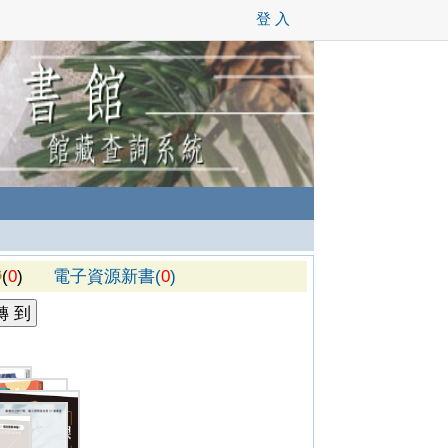
登 入
(
0
)
電子資源新書(
0
)