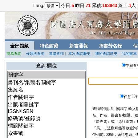
Lang.
今日:
5
昨日:
71
累積:
163843
線上:
1
人
[
全部館藏
特色館藏
新書通報
捐書芳名錄
個
簡易查詢
┊
分類法查詢
┊
進階查詢
┊
本次查詢歷史
┊ 我的查詢歷史
┊ 我的書車
查詢欄位
館藏查詢
任意
查詢範例說明: 關鍵字 輸入
名、作者、叢書名/標題。
『歐巴馬』或『勇往直前』
『馬』，這樣可能導致查詢
僅列前500筆，須請您縮小