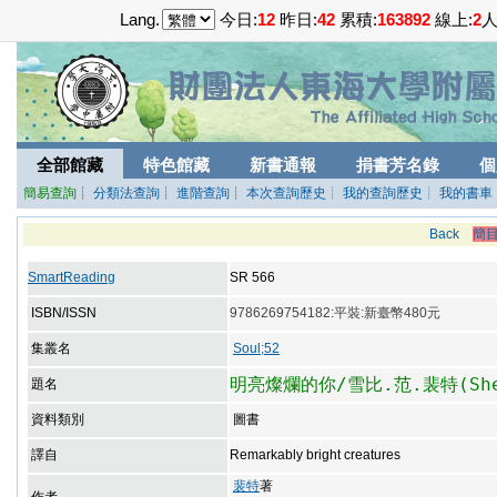
Lang.
今日:
12
昨日:
42
累積:
163892
線上:
2
全部館藏
特色館藏
新書通報
捐書芳名錄
個
簡易查詢
┊
分類法查詢
┊
進階查詢
┊
本次查詢歷史
┊ 我的查詢歷史
┊ 我的書車
Back
簡
SmartReading
SR 566
ISBN/ISSN
9786269754182:平裝:新臺幣480元
集叢名
Soul;52
明亮燦爛的你/雪比.范.裴特(Shel
題名
資料類別
圖書
譯自
Remarkably bright creatures
裴特
著