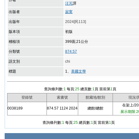
作者
汪芃
譯
出版者
寂寞
出版年
2024[民113]
版本項
初版
稽核項
399面;21公分
分類號
874.57
語文別
chi
標題
1、
美國文學
查詢條列數:
1
每頁:
25
總頁數:
1
頁 當前第
1
頁
登錄號
索書號
館藏地/館別
現況/
在架上/202
0038189
874.57 1124 2024
總館/總館
展示期限:20
查詢條列數:
1
每頁:
25
總頁數:
1
頁 當前第
1
頁