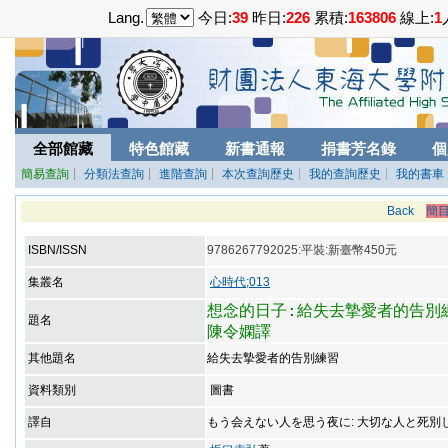
Lang.
今日:
39
昨日:
226
累積:
163806
線上:
1
全部館藏
特色館藏
新書通報
捐書芳名錄
個
簡易查詢
┊
分類法查詢
┊
進階查詢
┊
本次查詢歷史
┊ 我的查詢歷史
┊ 我的書車
Back
簡
ISBN/ISSN
9786267792025:平裝:新臺幣450元
集叢名
心時代;013
想念的日子:給失去摯愛者的告別練
題名
陳令嫻譯
其他題名
給失去摯愛者的告別練習
資料類別
圖書
譯自
もう会えない人を思う夜に: 大切な人と死別