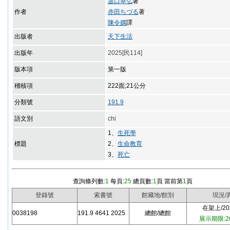
坂口幸弘
著
作者
赤田ちづる
著
陳令嫻
譯
出版者
天下生活
出版年
2025[民114]
版本項
第一版
稽核項
222面;21公分
分類號
191.9
語文別
chi
1、
生死學
標題
2、
生命教育
3、
死亡
查詢條列數:
1
每頁:
25
總頁數:
1
頁 當前第
1
頁
登錄號
索書號
館藏地/館別
現況/
在架上/202
0038198
191.9 4641 2025
總館/總館
展示期限:20