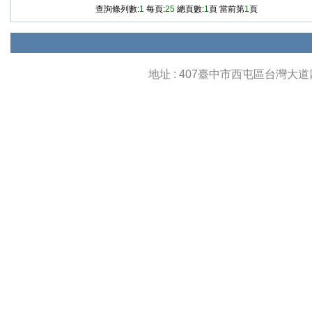
查詢條列數:
1
每頁:
25
總頁數:
1
頁 當前第
1
頁
地址 : 407臺中市西屯區台灣大道四段