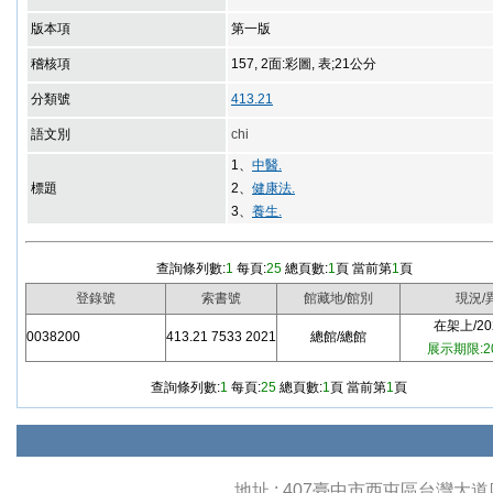
版本項
第一版
稽核項
157, 2面:彩圖, 表;21公分
分類號
413.21
語文別
chi
1、
中醫.
標題
2、
健康法.
3、
養生.
查詢條列數:
1
每頁:
25
總頁數:
1
頁 當前第
1
頁
登錄號
索書號
館藏地/館別
現況/
在架上/202
0038200
413.21 7533 2021
總館/總館
展示期限:20
查詢條列數:
1
每頁:
25
總頁數:
1
頁 當前第
1
頁
地址 : 407臺中市西屯區台灣大道四段