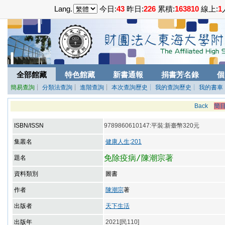
Lang.
今日:
43
昨日:
226
累積:
163810
線上:
1
全部館藏
特色館藏
新書通報
捐書芳名錄
個
簡易查詢
┊
分類法查詢
┊
進階查詢
┊
本次查詢歷史
┊ 我的查詢歷史
┊ 我的書車
Back
簡
ISBN/ISSN
9789860610147:平裝:新臺幣320元
集叢名
健康人生;201
免除疫病/陳潮宗著
題名
資料類別
圖書
作者
陳潮宗
著
出版者
天下生活
出版年
2021[民110]